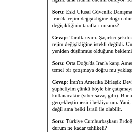
Soru
: Eski Ulusal Güvenlik Danışma
İran'da rejim değişikliğine doğru olu
değişikliğinin taraftarı mısınız?
Cevap
: Taraftarıyım. Şaşırtıcı şeki
rejim değişikliğine istekli değildi.
yeniden düşünmüş olduğunu beklem
Soru
: Orta Doğu'da İran'a karşı Amer
temel bir çatışmaya doğru mu yaklaş
Cevap
: İran'ın Amerika Birleşik Dev
şüpheliyim çünkü böyle bir çatışmay
kullanacaktır (siber savaş gibi). Buna k
gerçekleştirmesini bekliyorum. Yani, 
değil ama belki İsrail ile olabilir.
Soru
: Türkiye Cumhurbaşkanı Erdoğa
durum ne kadar tehlikeli?