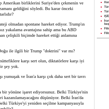
mp Amerikan birliklerini Suriye'den çekmenin ve
Ham
Tür
zamanı geldiğini söyledi. Bu karar önceki
Tür
arlıdır?
IŞİ
İra
ateji olmadan spontane hareket ediyor. Trump'ın
baş
Fili
ıksız yakalama avantajına sahip ama bu ABD
Fil
n çelişkili biçimde hareket ettiği anlamına
Doğu ile ilgili bir Trump "doktrini" var mı?
müttefiklere karşı sert olun, diktatörlere karşı iyi
ir şey yok.
ı yumuşak ve İran'a karşı çok daha sert bir tavrı
ka bir yönüne işaret ediyorsunuz. Belki Türkiye'nin
eri kazanılamayacağını düşünüyor. Belki İran'da
. Belki Türkiye'yi yeniden seçilme kampanyasıyla
imbilir?