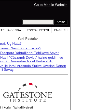
Go to Mobile Website
ITE HAKKINDA
POSTA LISTESI
ENGLISH
Yeni Postalar
araf, Üç Hata?
 Savaşı Nasıl Sona Erecek?
l Diaspora Yahudilerini Tehlikeye Atıyor
l Nasıl "Cüzzamlı Devlet" haline geldi – ve
ni Bu Durumdan Nasıl Kurtarabilir
ye ile İsrail Arasında Suriye Üzerine Dönen
li Savaş
i Irkçılar: Yahudi Nefreti