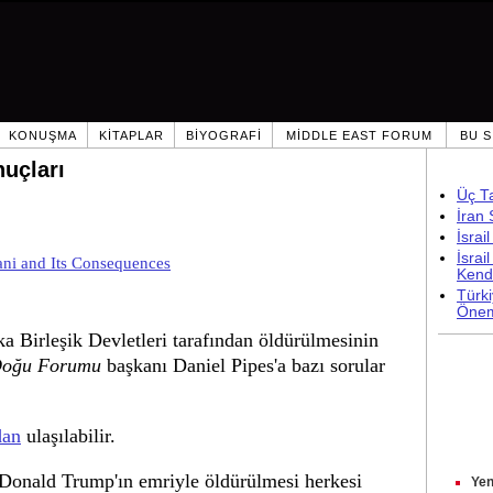
KONUŞMA
KITAPLAR
BIYOGRAFI
MIDDLE EAST FORUM
BU S
uçları
Üç T
İran
İsrai
İsrai
ani and Its Consequences
Kendi
Türki
Önem
 Birleşik Devletleri tarafından öldürülmesinin
Doğu Forumu
başkanı Daniel Pipes'a bazı sorular
dan
ulaşılabilir.
Donald Trump'ın emriyle öldürülmesi herkesi
Yen