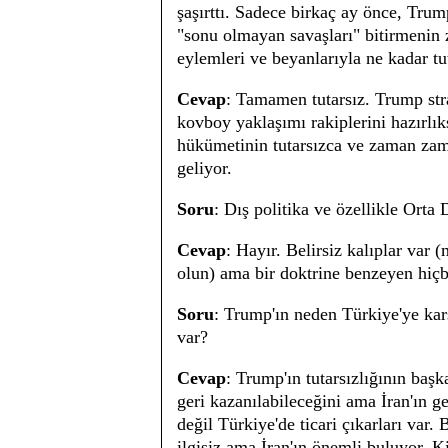
şaşırttı. Sadece birkaç ay önce, Tru
"sonu olmayan savaşları" bitirmenin 
eylemleri ve beyanlarıyla ne kadar tut
Cevap
: Tamamen tutarsız. Trump str
kovboy yaklaşımı rakiplerini hazırl
hükümetinin tutarsızca ve zaman zama
geliyor.
Soru
: Dış politika ve özellikle Orta 
Cevap
: Hayır. Belirsiz kalıplar var (
olun) ama bir doktrine benzeyen hiçb
Soru
: Trump'ın neden Türkiye'ye karş
var?
Cevap
: Trump'ın tutarsızlığının baş
geri kazanılabileceğini ama İran'ın g
değil Türkiye'de ticari çıkarları var
ilgisiz ama İran'ın önemli buluyor. K