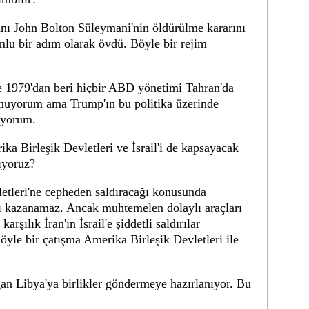
nı John Bolton Süleymani'nin öldürülme kararını
mlu bir adım olarak övdü. Böyle bir rejim
lde 1979'dan beri hiçbir ABD yönetimi Tahran'da
 Umuyorum ama Trump'ın bu politika üzerinde
iyorum.
ika Birleşik Devletleri ve İsrail'i de kapsayacak
ıyoruz?
letleri'ne cepheden saldıracağı konusunda
ı kazanamaz. Ancak muhtemelen dolaylı araçları
arşılık İran'ın İsrail'e şiddetli saldırılar
öyle bir çatışma Amerika Birleşik Devletleri ile
n Libya'ya birlikler göndermeye hazırlanıyor. Bu