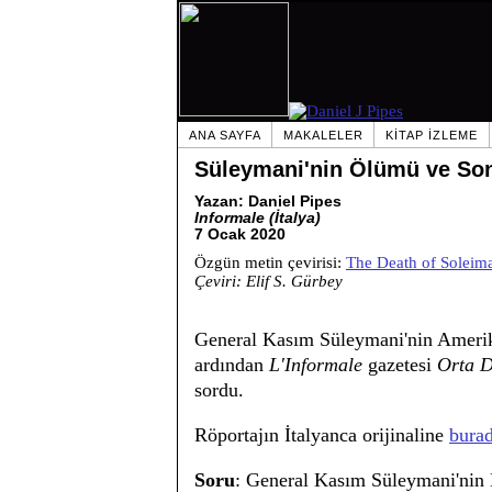
ANA SAYFA
MAKALELER
KITAP IZLEME
Süleymani'nin Ölümü ve Son
Yazan: Daniel Pipes
Informale (İtalya)
7 Ocak 2020
Özgün metin çevirisi:
The Death of Soleim
Çeviri: Elif S. Gürbey
General Kasım Süleymani'nin Amerika
ardından
L'Informale
gazetesi
Orta 
sordu.
Röportajın İtalyanca orijinaline
bura
Soru
: General Kasım Süleymani'nin 