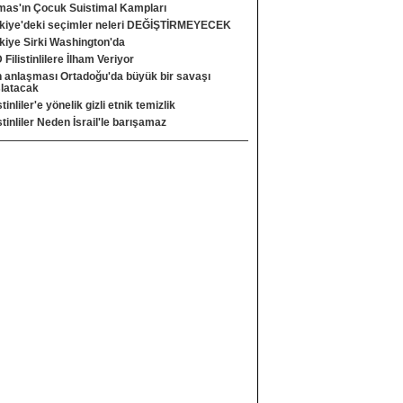
as'ın Çocuk Suistimal Kampları
kiye'deki seçimler neleri DEĞİŞTİRMEYECEK
kiye Sirki Washington'da
D Filistinlilere İlham Veriyor
n anlaşması Ortadoğu'da büyük bir savaşı
latacak
stinliler'e yönelik gizli etnik temizlik
istinliler Neden İsrail'le barışamaz