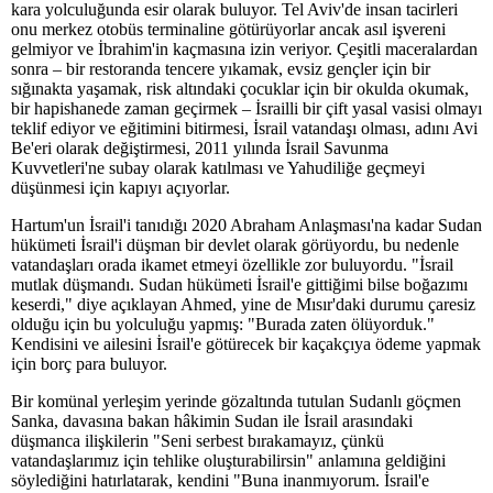
kara yolculuğunda esir olarak buluyor. Tel Aviv'de insan tacirleri
onu merkez otobüs terminaline götürüyorlar ancak asıl işvereni
gelmiyor ve İbrahim'in kaçmasına izin veriyor. Çeşitli maceralardan
sonra – bir restoranda tencere yıkamak, evsiz gençler için bir
sığınakta yaşamak, risk altındaki çocuklar için bir okulda okumak,
bir hapishanede zaman geçirmek – İsrailli bir çift yasal vasisi olmayı
teklif ediyor ve eğitimini bitirmesi, İsrail vatandaşı olması, adını Avi
Be'eri olarak değiştirmesi, 2011 yılında İsrail Savunma
Kuvvetleri'ne subay olarak katılması ve Yahudiliğe geçmeyi
düşünmesi için kapıyı açıyorlar.
Hartum'un İsrail'i tanıdığı 2020 Abraham Anlaşması'na kadar Sudan
hükümeti İsrail'i düşman bir devlet olarak görüyordu, bu nedenle
vatandaşları orada ikamet etmeyi özellikle zor buluyordu. "İsrail
mutlak düşmandı. Sudan hükümeti İsrail'e gittiğimi bilse boğazımı
keserdi," diye açıklayan Ahmed, yine de Mısır'daki durumu çaresiz
olduğu için bu yolculuğu yapmış: "Burada zaten ölüyorduk."
Kendisini ve ailesini İsrail'e götürecek bir kaçakçıya ödeme yapmak
için borç para buluyor.
Bir komünal yerleşim yerinde gözaltında tutulan Sudanlı göçmen
Sanka, davasına bakan hâkimin Sudan ile İsrail arasındaki
düşmanca ilişkilerin "Seni serbest bırakamayız, çünkü
vatandaşlarımız için tehlike oluşturabilirsin" anlamına geldiğini
söylediğini hatırlatarak, kendini "Buna inanmıyorum. İsrail'e