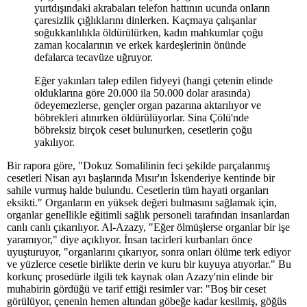
yurtdışındaki akrabaları telefon hattının ucunda onların
çaresizlik çığlıklarını dinlerken. Kaçmaya çalışanlar
soğukkanlılıkla öldürülürken, kadın mahkumlar çoğu
zaman kocalarının ve erkek kardeşlerinin önünde
defalarca tecavüze uğruyor.
Eğer yakınları talep edilen fidyeyi (hangi çetenin elinde
olduklarına göre 20.000 ila 50.000 dolar arasında)
ödeyemezlerse, gençler organ pazarına aktarılıyor ve
böbrekleri alınırken öldürülüyorlar. Sina Çölü'nde
böbreksiz birçok ceset bulunurken, cesetlerin çoğu
yakılıyor.
Bir rapora göre, "Dokuz Somalilinin feci şekilde parçalanmış
cesetleri Nisan ayı başlarında Mısır'ın İskenderiye kentinde bir
sahile vurmuş halde bulundu. Cesetlerin tüm hayati organları
eksikti." Organların en yüksek değeri bulmasını sağlamak için,
organlar genellikle eğitimli sağlık personeli tarafından insanlardan
canlı canlı çıkarılıyor. Al-Azazy, "Eğer ölmüşlerse organlar bir işe
yaramıyor," diye açıklıyor. İnsan tacirleri kurbanları önce
uyuşturuyor, "organlarını çıkarıyor, sonra onları ölüme terk ediyor
ve yüzlerce cesetle birlikte derin ve kuru bir kuyuya atıyorlar." Bu
korkunç prosedürle ilgili tek kaynak olan Azazy'nin elinde bir
muhabirin gördüğü ve tarif ettiği resimler var: "Boş bir ceset
görülüyor, çenenin hemen altından göbeğe kadar kesilmiş, göğüs