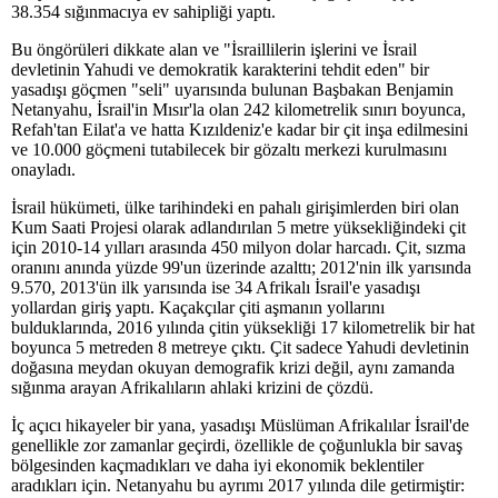
38.354 sığınmacıya ev sahipliği yaptı.
Bu öngörüleri dikkate alan ve "İsraillilerin işlerini ve İsrail
devletinin Yahudi ve demokratik karakterini tehdit eden" bir
yasadışı göçmen "seli" uyarısında bulunan Başbakan Benjamin
Netanyahu, İsrail'in Mısır'la olan 242 kilometrelik sınırı boyunca,
Refah'tan Eilat'a ve hatta Kızıldeniz'e kadar bir çit inşa edilmesini
ve 10.000 göçmeni tutabilecek bir gözaltı merkezi kurulmasını
onayladı.
İsrail hükümeti, ülke tarihindeki en pahalı girişimlerden biri olan
Kum Saati Projesi olarak adlandırılan 5 metre yüksekliğindeki çit
için 2010-14 yılları arasında 450 milyon dolar harcadı. Çit, sızma
oranını anında yüzde 99'un üzerinde azalttı; 2012'nin ilk yarısında
9.570, 2013'ün ilk yarısında ise 34 Afrikalı İsrail'e yasadışı
yollardan giriş yaptı. Kaçakçılar çiti aşmanın yollarını
bulduklarında, 2016 yılında çitin yüksekliği 17 kilometrelik bir hat
boyunca 5 metreden 8 metreye çıktı. Çit sadece Yahudi devletinin
doğasına meydan okuyan demografik krizi değil, aynı zamanda
sığınma arayan Afrikalıların ahlaki krizini de çözdü.
İç açıcı hikayeler bir yana, yasadışı Müslüman Afrikalılar İsrail'de
genellikle zor zamanlar geçirdi, özellikle de çoğunlukla bir savaş
bölgesinden kaçmadıkları ve daha iyi ekonomik beklentiler
aradıkları için. Netanyahu bu ayrımı 2017 yılında dile getirmiştir: