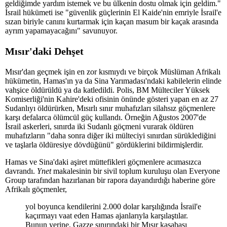
geldiğimde yardım istemek ve bu ülkenin dostu olmak için geldim."
İsrail hükümeti ise "güvenlik güçlerinin El Kaide'nin emriyle İsrail'e
sızan biriyle canını kurtarmak için kaçan masum bir kaçak arasında
ayrım yapamayacağını" savunuyor.
Mısır'daki Dehşet
Mısır'dan geçmek işin en zor kısmıydı ve birçok Müslüman Afrikalı
hükümetin, Hamas'ın ya da Sina Yarımadası'ndaki kabilelerin elinde
vahşice öldürüldü ya da katledildi. Polis, BM Mülteciler Yüksek
Komiserliği'nin Kahire'deki ofisinin önünde gösteri yapan en az 27
Sudanlıyı öldürürken, Mısırlı sınır muhafızları silahsız göçmenlere
karşı defalarca ölümcül güç kullandı. Örneğin Ağustos 2007'de
İsrail askerleri, sınırda iki Sudanlı göçmeni vurarak öldüren
muhafızların "daha sonra diğer iki mülteciyi sınırdan sürüklediğini
ve taşlarla öldüresiye dövdüğünü" gördüklerini bildirmişlerdir.
Hamas ve Sina'daki aşiret müttefikleri göçmenlere acımasızca
davrandı.
Ynet
makalesinin bir sivil toplum kuruluşu olan Everyone
Group tarafından hazırlanan bir rapora dayandırdığı haberine göre
Afrikalı göçmenler,
yol boyunca kendilerini 2.000 dolar karşılığında İsrail'e
kaçırmayı vaat eden Hamas ajanlarıyla karşılaştılar.
Bunun yerine, Gazze sınırındaki bir Mısır kasabası