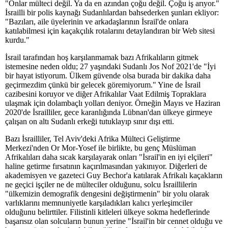
"Onlar mülteci değil. Ya da en azından çoğu değil. Çoğu iş arıyor."
İsrailli bir polis kaynağı Sudanlılardan bahsederken şunları ekliyor:
"Bazıları, aile üyelerinin ve arkadaşlarının İsrail'de onlara
katılabilmesi için kaçakçılık rotalarını detaylandıran bir Web sitesi
kurdu."
İsrail tarafından hoş karşılanmamak bazı Afrikalıların gitmek
istemesine neden oldu; 27 yaşındaki Sudanlı Jos Nof 2021'de "İyi
bir hayat istiyorum. Ülkem güvende olsa burada bir dakika daha
geçirmezdim çünkü bir gelecek göremiyorum." Yine de İsrail
cazibesini koruyor ve diğer Afrikalılar Vaat Edilmiş Topraklara
ulaşmak için dolambaçlı yolları deniyor. Örneğin Mayıs ve Haziran
2020'de İsrailliler, gece karanlığında Lübnan'dan ülkeye girmeye
çalışan on altı Sudanlı erkeği tutuklayıp sınır dışı etti.
Bazı İsrailliler, Tel Aviv'deki Afrika Mülteci Geliştirme
Merkezi'nden Or Mor-Yosef ile birlikte, bu genç Müslüman
Afrikalıları daha sıcak karşılayarak onları "İsrail'in en iyi elçileri"
haline getirme fırsatının kaçırılmasından yakınıyor. Diğerleri de
akademisyen ve gazeteci Guy Bechor'a katılarak Afrikalı kaçakların
ne geçici işçiler ne de mülteciler olduğunu, solcu İsraillilerin
"ülkemizin demografik dengesini değiştirmenin" bir yolu olarak
varlıklarını memnuniyetle karşıladıkları kalıcı yerleşimciler
olduğunu belirttiler. Filistinli kitleleri ülkeye sokma hedeflerinde
başarısız olan solcuların bunun yerine "İsrail'in bir cennet olduğu ve