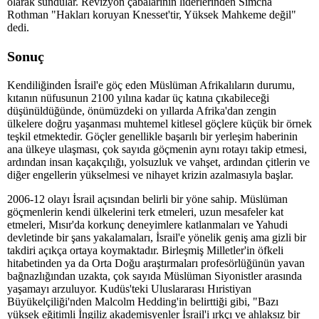
olarak sundular. Revizyon çabalarının liderlerinden Simcha
Rothman "Hakları koruyan Knesset'tir, Yüksek Mahkeme değil"
dedi.
Sonuç
Kendiliğinden İsrail'e göç eden Müslüman Afrikalıların durumu,
kıtanın nüfusunun 2100 yılına kadar üç katına çıkabileceği
düşünüldüğünde, önümüzdeki on yıllarda Afrika'dan zengin
ülkelere doğru yaşanması muhtemel kitlesel göçlere küçük bir örnek
teşkil etmektedir. Göçler genellikle başarılı bir yerleşim haberinin
ana ülkeye ulaşması, çok sayıda göçmenin aynı rotayı takip etmesi,
ardından insan kaçakçılığı, yolsuzluk ve vahşet, ardından çitlerin ve
diğer engellerin yükselmesi ve nihayet krizin azalmasıyla başlar.
2006-12 olayı İsrail açısından belirli bir yöne sahip. Müslüman
göçmenlerin kendi ülkelerini terk etmeleri, uzun mesafeler kat
etmeleri, Mısır'da korkunç deneyimlere katlanmaları ve Yahudi
devletinde bir şans yakalamaları, İsrail'e yönelik geniş ama gizli bir
takdiri açıkça ortaya koymaktadır. Birleşmiş Milletler'in öfkeli
hitabetinden ya da Orta Doğu araştırmaları profesörlüğünün yavan
bağnazlığından uzakta, çok sayıda Müslüman Siyonistler arasında
yaşamayı arzuluyor. Kudüs'teki Uluslararası Hıristiyan
Büyükelçiliği'nden Malcolm Hedding'in belirttiği gibi, "Bazı
yüksek eğitimli İngiliz akademisyenler İsrail'i ırkçı ve ahlaksız bir