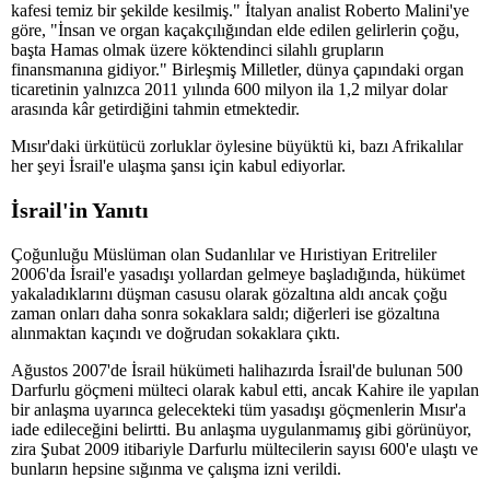
kafesi temiz bir şekilde kesilmiş." İtalyan analist Roberto Malini'ye
göre, "İnsan ve organ kaçakçılığından elde edilen gelirlerin çoğu,
başta Hamas olmak üzere köktendinci silahlı grupların
finansmanına gidiyor." Birleşmiş Milletler, dünya çapındaki organ
ticaretinin yalnızca 2011 yılında 600 milyon ila 1,2 milyar dolar
arasında kâr getirdiğini tahmin etmektedir.
Mısır'daki ürkütücü zorluklar öylesine büyüktü ki, bazı Afrikalılar
her şeyi İsrail'e ulaşma şansı için kabul ediyorlar.
İsrail'in Yanıtı
Çoğunluğu Müslüman olan Sudanlılar ve Hıristiyan Eritreliler
2006'da İsrail'e yasadışı yollardan gelmeye başladığında, hükümet
yakaladıklarını düşman casusu olarak gözaltına aldı ancak çoğu
zaman onları daha sonra sokaklara saldı; diğerleri ise gözaltına
alınmaktan kaçındı ve doğrudan sokaklara çıktı.
Ağustos 2007'de İsrail hükümeti halihazırda İsrail'de bulunan 500
Darfurlu göçmeni mülteci olarak kabul etti, ancak Kahire ile yapılan
bir anlaşma uyarınca gelecekteki tüm yasadışı göçmenlerin Mısır'a
iade edileceğini belirtti. Bu anlaşma uygulanmamış gibi görünüyor,
zira Şubat 2009 itibariyle Darfurlu mültecilerin sayısı 600'e ulaştı ve
bunların hepsine sığınma ve çalışma izni verildi.