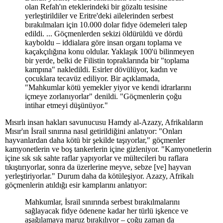
olan Refah'ın eteklerindeki bir gözaltı tesisine
yerleştirildiler ve Eritre'deki ailelerinden serbest
bırakılmaları için 10.000 dolar fidye ödemeleri talep
edildi. ... Göçmenlerden sekizi öldürüldü ve dördü
kayboldu – iddialara göre insan organı toplama ve
kaçakçılığına konu oldular. Yaklaşık 100'ü bilinmeyen
bir yerde, belki de Filistin topraklarında bir "toplama
kampına" nakledildi. Esirler dövülüyor, kadın ve
çocuklara tecavüz ediliyor. Bir açıklamada,
"Mahkumlar kötü yemekler yiyor ve kendi idrarlarını
içmeye zorlanıyorlar" denildi. "Göçmenlerin çoğu
intihar etmeyi düşünüyor."
Mısırlı insan hakları savunucusu Hamdy al-Azazy, Afrikalıların
Mısır'ın İsrail sınırına nasıl getirildiğini anlatıyor: "Onları
hayvanlardan daha kötü bir şekilde taşıyorlar," göçmenler
kamyonetlerin ve boş tankerlerin içine gizleniyor. "Kamyonetlerin
içine sık sık sahte raflar yapıyorlar ve mültecileri bu raflara
tıkıştırıyorlar, sonra da üzerlerine meyve, sebze [ve] hayvan
yerleştiriyorlar." Durum daha da kötüleşiyor. Azazy, Afrikalı
göçmenlerin atıldığı esir kamplarını anlatıyor:
Mahkumlar, İsrail sınırında serbest bırakılmalarını
sağlayacak fidye ödenene kadar her türlü işkence ve
aşağılamaya maruz bırakılıyor – çoğu zaman da