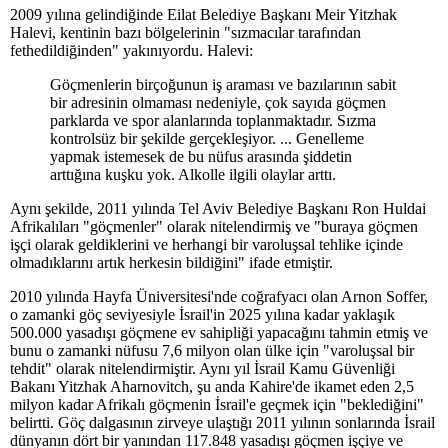
2009 yılına gelindiğinde Eilat Belediye Başkanı Meir Yitzhak
Halevi, kentinin bazı bölgelerinin "sızmacılar tarafından
fethedildiğinden" yakınıyordu. Halevi:
Göçmenlerin birçoğunun iş araması ve bazılarının sabit
bir adresinin olmaması nedeniyle, çok sayıda göçmen
parklarda ve spor alanlarında toplanmaktadır. Sızma
kontrolsüz bir şekilde gerçekleşiyor. ... Genelleme
yapmak istemesek de bu nüfus arasında şiddetin
arttığına kuşku yok. Alkolle ilgili olaylar arttı.
Aynı şekilde, 2011 yılında Tel Aviv Belediye Başkanı Ron Huldai
Afrikalıları "göçmenler" olarak nitelendirmiş ve "buraya göçmen
işçi olarak geldiklerini ve herhangi bir varoluşsal tehlike içinde
olmadıklarını artık herkesin bildiğini" ifade etmiştir.
2010 yılında Hayfa Üniversitesi'nde coğrafyacı olan Arnon Soffer,
o zamanki göç seviyesiyle İsrail'in 2025 yılına kadar yaklaşık
500.000 yasadışı göçmene ev sahipliği yapacağını tahmin etmiş ve
bunu o zamanki nüfusu 7,6 milyon olan ülke için "varoluşsal bir
tehdit" olarak nitelendirmiştir. Aynı yıl İsrail Kamu Güvenliği
Bakanı Yitzhak Aharnovitch, şu anda Kahire'de ikamet eden 2,5
milyon kadar Afrikalı göçmenin İsrail'e geçmek için "beklediğini"
belirtti. Göç dalgasının zirveye ulaştığı 2011 yılının sonlarında İsrail
dünyanın dört bir yanından 117.848 yasadışı göçmen işçiye ve