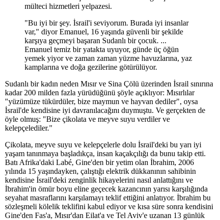
mülteci hizmetleri yelpazesi.
"Bu iyi bir şey. İsrail'i seviyorum. Burada iyi insanlar
var," diyor Emanuel, 16 yaşında güvenli bir şekilde
karşıya geçmeyi başaran Sudanlı bir çocuk. ...
Emanuel temiz bir yatakta uyuyor, günde üç öğün
yemek yiyor ve zaman zaman yüzme havuzlarına, yaz
kamplarına ve doğa gezilerine götürülüyor.
Sudanlı bir kadın neden Mısır ve Sina Çölü üzerinden İsrail sınırına
kadar 200 milden fazla yürüdüğünü şöyle açıklıyor: Mısırlılar
"yüzümüze tükürdüler, bize maymun ve hayvan dediler", oysa
İsrail'de kendisine iyi davranılacağını duymuştu. Ve gerçekten de
öyle olmuş: "Bize çikolata ve meyve suyu verdiler ve
kelepçelediler."
Çikolata, meyve suyu ve kelepçelerle dolu İsrail'deki bu yarı iyi
yaşam tanınmaya başladıkça, insan kaçakçılığı da bunu takip etti.
Batı Afrika'daki Labé, Gine'den bir yetim olan İbrahim, 2006
yılında 15 yaşındayken, çalıştığı elektrik dükkanının sahibinin
kendisine İsrail'deki zenginlik hikayelerini nasıl anlattığını ve
İbrahim'in ömür boyu eline geçecek kazancının yarısı karşılığında
seyahat masraflarını karşılamayı teklif ettiğini anlatıyor. İbrahim bu
sözleşmeli kölelik teklifini kabul ediyor ve kısa süre sonra kendisini
Gine'den Fas'a, Mısır'dan Eilat'a ve Tel Aviv'e uzanan 13 günlük