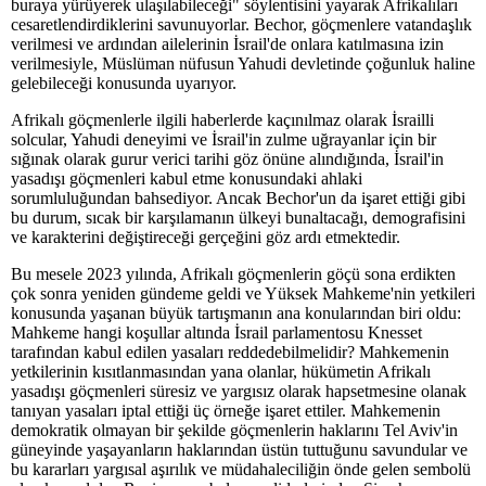
buraya yürüyerek ulaşılabileceği" söylentisini yayarak Afrikalıları
cesaretlendirdiklerini savunuyorlar. Bechor, göçmenlere vatandaşlık
verilmesi ve ardından ailelerinin İsrail'de onlara katılmasına izin
verilmesiyle, Müslüman nüfusun Yahudi devletinde çoğunluk haline
gelebileceği konusunda uyarıyor.
Afrikalı göçmenlerle ilgili haberlerde kaçınılmaz olarak İsrailli
solcular, Yahudi deneyimi ve İsrail'in zulme uğrayanlar için bir
sığınak olarak gurur verici tarihi göz önüne alındığında, İsrail'in
yasadışı göçmenleri kabul etme konusundaki ahlaki
sorumluluğundan bahsediyor. Ancak Bechor'un da işaret ettiği gibi
bu durum, sıcak bir karşılamanın ülkeyi bunaltacağı, demografisini
ve karakterini değiştireceği gerçeğini göz ardı etmektedir.
Bu mesele 2023 yılında, Afrikalı göçmenlerin göçü sona erdikten
çok sonra yeniden gündeme geldi ve Yüksek Mahkeme'nin yetkileri
konusunda yaşanan büyük tartışmanın ana konularından biri oldu:
Mahkeme hangi koşullar altında İsrail parlamentosu Knesset
tarafından kabul edilen yasaları reddedebilmelidir? Mahkemenin
yetkilerinin kısıtlanmasından yana olanlar, hükümetin Afrikalı
yasadışı göçmenleri süresiz ve yargısız olarak hapsetmesine olanak
tanıyan yasaları iptal ettiği üç örneğe işaret ettiler. Mahkemenin
demokratik olmayan bir şekilde göçmenlerin haklarını Tel Aviv'in
güneyinde yaşayanların haklarından üstün tuttuğunu savundular ve
bu kararları yargısal aşırılık ve müdahaleciliğin önde gelen sembolü