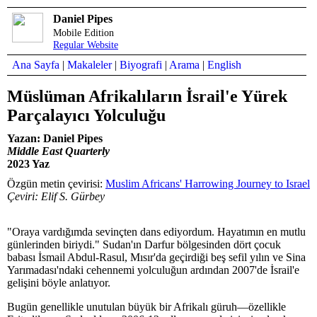
Daniel Pipes
Mobile Edition
Regular Website
Ana Sayfa
|
Makaleler
|
Biyografi
|
Arama
|
English
Müslüman Afrikalıların İsrail'e Yürek
Parçalayıcı Yolculuğu
Yazan: Daniel Pipes
Middle East Quarterly
2023 Yaz
Özgün metin çevirisi:
Muslim Africans' Harrowing Journey to Israel
Çeviri: Elif S. Gürbey
"Oraya vardığımda sevinçten dans ediyordum. Hayatımın en mutlu
günlerinden biriydi." Sudan'ın Darfur bölgesinden dört çocuk
babası İsmail Abdul-Rasul, Mısır'da geçirdiği beş sefil yılın ve Sina
Yarımadası'ndaki cehennemi yolculuğun ardından 2007'de İsrail'e
gelişini böyle anlatıyor.
Bugün genellikle unutulan büyük bir Afrikalı güruh—özellikle