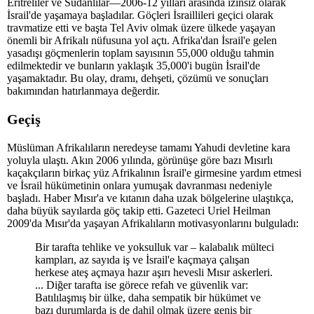
Eritreliler ve Sudanlılar—2006-12 yılları arasında izinsiz olarak
İsrail'de yaşamaya başladılar. Göçleri İsraillileri geçici olarak
travmatize etti ve başta Tel Aviv olmak üzere ülkede yaşayan
önemli bir Afrikalı nüfusuna yol açtı. Afrika'dan İsrail'e gelen
yasadışı göçmenlerin toplam sayısının 55,000 olduğu tahmin
edilmektedir ve bunların yaklaşık 35,000'i bugün İsrail'de
yaşamaktadır. Bu olay, dramı, dehşeti, çözümü ve sonuçları
bakımından hatırlanmaya değerdir.
Geçiş
Müslüman Afrikalıların neredeyse tamamı Yahudi devletine kara
yoluyla ulaştı. Akın 2006 yılında, görünüşe göre bazı Mısırlı
kaçakçıların birkaç yüz Afrikalının İsrail'e girmesine yardım etmesi
ve İsrail hükümetinin onlara yumuşak davranması nedeniyle
başladı. Haber Mısır'a ve kıtanın daha uzak bölgelerine ulaştıkça,
daha büyük sayılarda göç takip etti. Gazeteci Uriel Heilman
2009'da Mısır'da yaşayan Afrikalıların motivasyonlarını bulguladı:
Bir tarafta tehlike ve yoksulluk var – kalabalık mülteci
kampları, az sayıda iş ve İsrail'e kaçmaya çalışan
herkese ateş açmaya hazır aşırı hevesli Mısır askerleri.
... Diğer tarafta ise görece refah ve güvenlik var:
Batılılaşmış bir ülke, daha sempatik bir hükümet ve
bazı durumlarda iş de dahil olmak üzere geniş bir