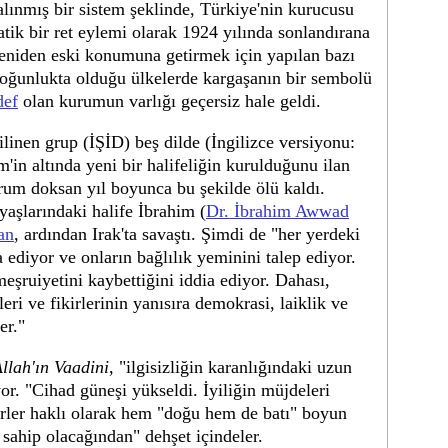
lınmış bir sistem şeklinde, Türkiye'nin kurucusu
tik bir ret eylemi olarak 1924 yılında sonlandırana
yeniden eski konumuna getirmek için yapılan bazı
oğunlukta olduğu ülkelerde kargaşanın bir sembolü
def
olan kurumun varlığı geçersiz hale geldi.
ilinen grup (İŞİD) beş dilde (İngilizce versiyonu:
m'in altında yeni bir halifeliğin kurulduğunu ilan
urum doksan yıl boyunca bu şekilde ölü kaldı.
yaşlarındaki halife İbrahim (
Dr. İbrahim Awwad
an
, ardından Irak'ta savaştı. Şimdi de "her yerdeki
ediyor ve onların bağlılık yeminini talep ediyor.
ruiyetini kaybettiğini iddia ediyor. Dahası,
ri ve fikirlerinin yanısıra demokrasi, laiklik ve
er."
llah'ın Vaadini
, "ilgisizliğin karanlığındaki uzun
or. "Cihad güneşi yükseldi. İyiliğin müjdeleri
firler haklı olarak hem "doğu hem de batı" boyun
ahip olacağından" dehşet içindeler.