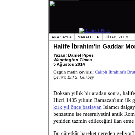
ANA SAYFA
MAKALELER
KITAP IZLEME
Halife İbrahim'in Gaddar 
Yazan: Daniel Pipes
Washington Times
5 Ağustos 2014
Özgün metin çevirisi:
Caliph Ibrahim's Br
Çeviri: Elif S. Gürbey
Doksan yıllık bir aradan sonra, hali
Hicri 1435 yılının Ramazan'ının ilk g
kırk yıl önce başlayan
İslamcı dalgayı
benzetme ise meşruiyetini antik Rom
yeniden tazmin edileceğini ilan etme o
Bu cüretkâr hareket nereden geliyor? 