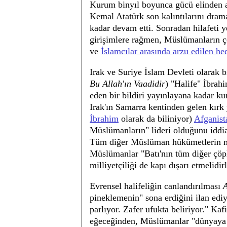
Kurum binyıl boyunca gücü elinden a
Kemal Atatürk son kalıntılarını drama
kadar devam etti. Sonradan hilafeti 
girişimlere rağmen, Müslümanların ç
ve
İslamcılar arasında arzu edilen he
Irak ve Suriye İslam Devleti olarak b
Bu Allah'ın Vaadidir
) "Halife" İbrahi
eden bir bildiri yayınlayana kadar k
Irak'ın Samarra kentinden gelen kırk 
İbrahim
olarak da biliniyor)
Afganist
Müslümanların" lideri olduğunu iddia 
Tüm diğer Müslüman hükümetlerin meş
Müslümanlar "Batı'nın tüm diğer çöple
milliyetçiliği de kapı dışarı etmelidirl
Evrensel halifeliğin canlandırılması
A
pineklemenin" sona erdiğini ilan ediy
parlıyor. Zafer ufukta beliriyor." Ka
eğeceğinden, Müslümanlar "dünyaya s