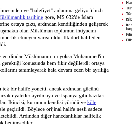
Ham
Tür
imesinden ve "halefiyet" anlamına geliyor) hızlı
Tür
Müslümanlık tarihine
göre, MS 632'de İslam
IŞİ
e ortaya çıktı, ardından kendiliğinden gelişerek
İra
baş
 oluşmakta olan Müslüman toplumun ihtiyacını
Fili
erlik etmeyen varisi oldu. İlk dört halifeden
Fil
di.
r ve en dindar Müslümanın mı yoksa Muhammed'in
 gerektiği konusunda hem fikir değillerdi; ortaya
kollarını tanımlayarak hala devam eden bir ayrılığa
 tek bir halife yönetti, ancak ardından gücünü
i, uzak eyaletler ayrılmaya ve İspanya gibi bazıları
ılar. İkincisi, kurumun kendisi çürüdü ve
köle
ele geçirildi. Böylece orijinal halife nesli sadece
netebildi. Ardından diğer hanedanlıklar halifelik
ak benimsediler.