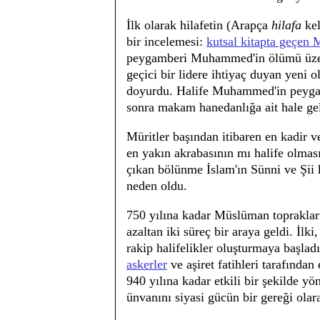
İlk olarak hilafetin (Arapça
hilafa
kel
bir incelemesi:
kutsal kitapta geçen 
peygamberi Muhammed'in ölümü üzerin
geçici bir lidere ihtiyaç duyan yeni
doyurdu. Halife Muhammed'in peygamb
sonra makam hanedanlığa ait hale gel
Müritler başından itibaren en kadi
en yakın akrabasının mı halife olması
çıkan bölünme İslam'ın Sünni ve Şii 
neden oldu.
750 yılına kadar Müslüman toprakları
azaltan iki süreç bir araya geldi. İlk
rakip halifelikler oluşturmaya başlad
askerler
ve aşiret fatihleri tarafından 
940 yılına kadar etkili bir şekilde yö
ünvanını siyasi gücün bir gereği olar