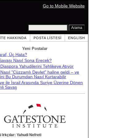
Go to Mobile Website
ITE HAKKINDA
POSTA LISTESI
ENGLISH
Yeni Postalar
araf, Üç Hata?
 Savaşı Nasıl Sona Erecek?
l Diaspora Yahudilerini Tehlikeye Atıyor
l Nasıl "Cüzzamlı Devlet" haline geldi – ve
ni Bu Durumdan Nasıl Kurtarabilir
ye ile İsrail Arasında Suriye Üzerine Dönen
li Savaş
i Irkçılar: Yahudi Nefreti