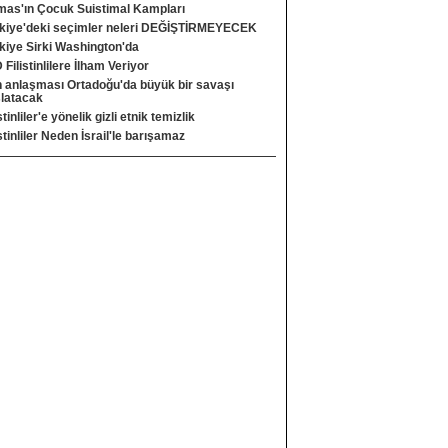
as'ın Çocuk Suistimal Kampları
kiye'deki seçimler neleri DEĞİŞTİRMEYECEK
kiye Sirki Washington'da
D Filistinlilere İlham Veriyor
n anlaşması Ortadoğu'da büyük bir savaşı
latacak
stinliler'e yönelik gizli etnik temizlik
istinliler Neden İsrail'le barışamaz