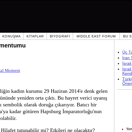
KONUŞMA
KITAPLAR
BIYOGRAFI
MIDDLE EAST FORUM
BU S
Momentumu
Üç T
İran
İsrai
İsrai
utal Moment
Kendi
Türki
Önem
feliğin kadim kurumu 29 Haziran 2014'e denk gelen
ününde yeniden orta çıktı. Bu hayret verici uyanış
 sembolik olarak doruğa çıkarıyor. Batıcı bir
a'ya kadar götüren Hapsburg İmparatorluğu'nun
labilir.
Yen
Hilafet tutunabilir mi? Etkileri ne olacaktır?